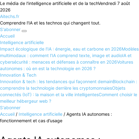
Le média de l'intelligence artificielle et de la tech
Vendredi 7 août
2026
Aitechs.fr
Comprendre l'IA et les technos qui changent tout.
S'abonner
Accueil
Intelligence artificielle
Impact écologique de l’IA : énergie, eau et carbone en 2026
Modèles
multimodaux : comment l’IA comprend texte, image et audio
IA et
cybersécurité : menaces et défenses à connaître en 2026
Voitures
autonomes : où en est la technologie en 2026 ?
Innovation & Tech
Innovation & tech : les tendances qui façonnent demain
Blockchain :
comprendre la technologie derrière les cryptomonnaies
Objets
connectés (IoT) : la maison et la ville intelligentes
Comment choisir le
meilleur hébergeur web ?
S'abonner
Accueil
/
Intelligence artificielle
/
Agents IA autonomes :
fonctionnement et cas d’usage