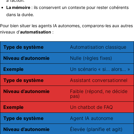
à l’action.
La mémoire
: ils conservent un contexte pour rester cohérents
dans la durée.
Pour bien situer les agents IA autonomes, comparons-les aux autres
niveaux d’
automatisation
:
Type de système
Automatisation classique
Niveau d’autonomie
Nulle (règles fixes)
Exemple
Un scénario « si… alors… »
Type de système
Assistant conversationnel
Niveau d’autonomie
Faible (répond, ne décide
pas)
Exemple
Un chatbot de FAQ
Type de système
Agent IA autonome
Niveau d’autonomie
Élevée (planifie et agit)