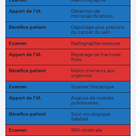
Apport de l’IA
Détection de
microcalcifications
Bénéfice patient
Dépistage plus précoce
du cancer du sein
Examen
Radiographie osseuse
Apport de l’IA
Repérage de fractures
fines
Bénéfice patient
Moins d’erreurs aux
urgences
Examen
Scanner thoracique
Apport de l’IA
Analyse de nodules
pulmonaires
Bénéfice patient
Suivi oncologique
fiabilisé
Examen
IRM cérébrale