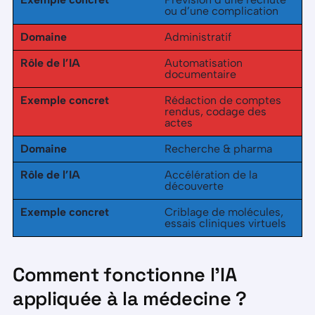
ou d’une complication
Domaine
Administratif
Rôle de l’IA
Automatisation
documentaire
Exemple concret
Rédaction de comptes
rendus, codage des
actes
Domaine
Recherche & pharma
Rôle de l’IA
Accélération de la
découverte
Exemple concret
Criblage de molécules,
essais cliniques virtuels
Comment fonctionne l’IA
appliquée à la médecine ?