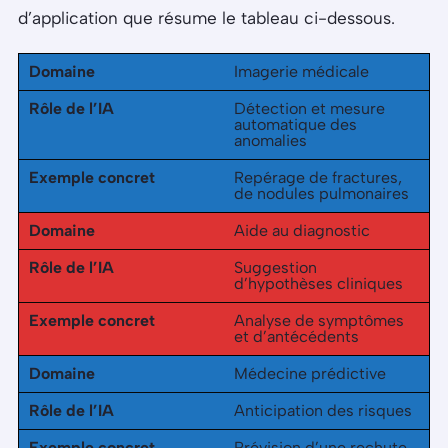
d’application que résume le tableau ci-dessous.
Domaine
Imagerie médicale
Rôle de l’IA
Détection et mesure
automatique des
anomalies
Exemple concret
Repérage de fractures,
de nodules pulmonaires
Domaine
Aide au diagnostic
Rôle de l’IA
Suggestion
d’hypothèses cliniques
Exemple concret
Analyse de symptômes
et d’antécédents
Domaine
Médecine prédictive
Rôle de l’IA
Anticipation des risques
Exemple concret
Prévision d’une rechute