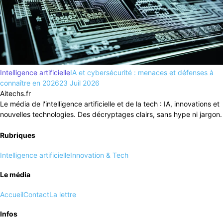
Intelligence artificielle
IA et cybersécurité : menaces et défenses à
connaître en 2026
23 Juil 2026
Aitechs.fr
Le média de l'intelligence artificielle et de la tech : IA, innovations et
nouvelles technologies. Des décryptages clairs, sans hype ni jargon.
Rubriques
Intelligence artificielle
Innovation & Tech
Le média
Accueil
Contact
La lettre
Infos