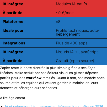
IA intégrée
Modules IA natifs
À partir de
~9 €/mois
Plateforme
n8n
Idéale pour
Profils techniques, auto-
hébergement
Intégrations
Plus de 400 apps
IA intégrée
Nœuds IA + JavaScript
À partir de
Gratuit (open source)
Zapier reste la porte d’entrée la plus simple grâce à ses
Zaps
linéaires. Make séduit par son éditeur visuel en glisser-déposer,
parfait pour des
workflow
ramifiés. Quant à n8n, son modèle open
source attire les équipes qui veulent garder la maîtrise de leurs
données et héberger leurs scénarios.
À lire également
IA et cybersécurité : menaces et défenses à connaître en 2026