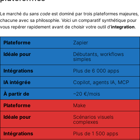
Le marché du
sans code
est dominé par trois plateformes majeures,
chacune avec sa philosophie. Voici un comparatif synthétique pour
vous repérer rapidement avant de choisir votre outil d’
integration
.
Plateforme
Zapier
Idéale pour
Débutants, workflows
simples
Intégrations
Plus de 6 000 apps
IA intégrée
Copilot, agents IA, MCP
À partir de
~20 €/mois
Plateforme
Make
Idéale pour
Scénarios visuels
complexes
Intégrations
Plus de 1 500 apps